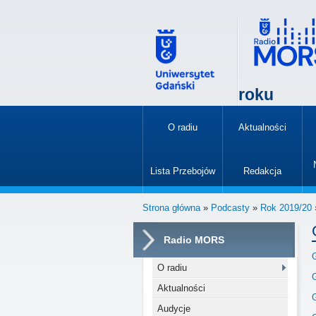
roku
O radiu
Aktualności
»
Lista Przebojów
Redakcja
»
Strona główna
»
Podcasty
»
Rok 2019/20
Radio MORS
O radiu
Aktualności
Audycje