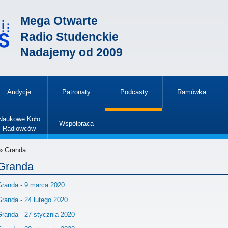
Mega Otwarte
Radio Studenckie
Nadajemy od 2009
Audycje
Patronaty
Podcasty
Ramówka
»
Naukowe Koło
Współpraca
Radiowców
»
» Granda
Granda
Granda - 9 marca 2020
Granda - 24 lutego 2020
Granda - 27 stycznia 2020