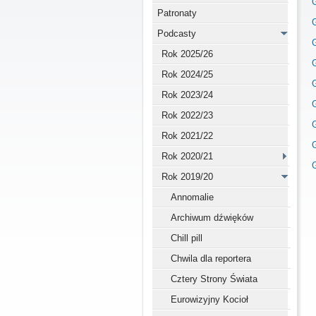
Patronaty
Podcasty
Rok 2025/26
Rok 2024/25
Rok 2023/24
G
Rok 2022/23
G
Rok 2021/22
G
Rok 2020/21
G
Rok 2019/20
Annomalie
Archiwum dźwięków
Chill pill
Chwila dla reportera
Cztery Strony Świata
Eurowizyjny Kocioł