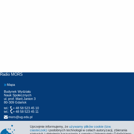
Radio MORS
Mapa
Budynek Wydziału
Nauk Społecznych
ul. prof. Marii Janion 3
80-309 Gdańsk
tel.:
+ 48 58 523 45 10
tel.:
+ 48 58 523 45 11
mors@ug.edu.pl
Uprzejmie informujemy, że
używamy plików cookie (tzw.
ciasteczek)
i podobnych technologii w celach autoryzacji, zbierania
statystyk i ułatwienia korzystania z serwisu Uniwersytetu Gdańskiego.