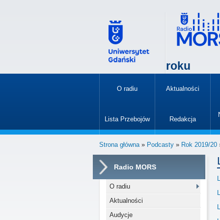
roku
O radiu
Aktualności
»
Lista Przebojów
Redakcja
»
Strona główna
»
Podcasty
»
Rok 2019/20
Radio MORS
O radiu
Aktualności
Audycje