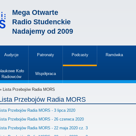
Mega Otwarte
Radio Studenckie
Nadajemy od 2009
Audycje
Patronaty
Podcasty
Ramówka
»
Naukowe Koło
Współpraca
Radiowców
»
» Lista Przebojów Radia MORS
Lista Przebojów Radia MORS
Lista Przebojów Radia MORS - 3 lipca 2020
Lista Przebojów Radia MORS - 26 czerwca 2020
Lista Przebojów Radia MORS - 22 maja 2020 cz. 3