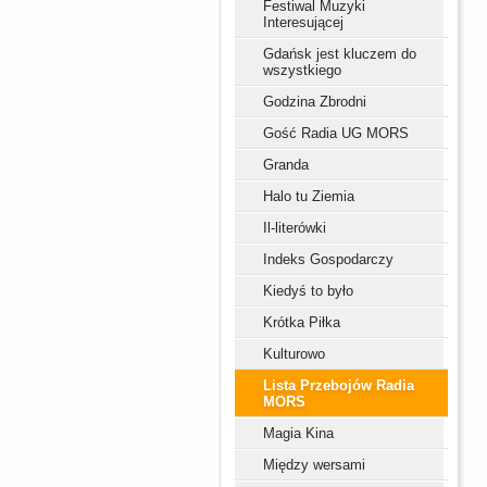
Festiwal Muzyki
Interesującej
Gdańsk jest kluczem do
wszystkiego
Godzina Zbrodni
Gość Radia UG MORS
Granda
Halo tu Ziemia
Il-literówki
Indeks Gospodarczy
Kiedyś to było
Krótka Piłka
Kulturowo
Lista Przebojów Radia
MORS
Magia Kina
Między wersami