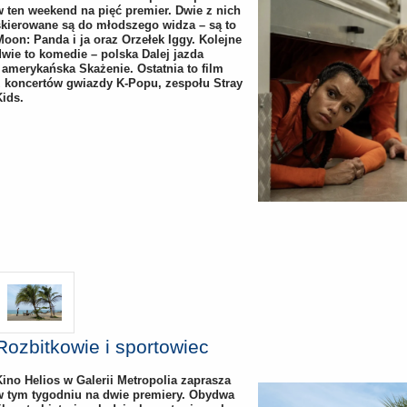
w ten weekend na pięć premier. Dwie z nich
skierowane są do młodszego widza – są to
Moon: Panda i ja oraz Orzełek Iggy. Kolejne
dwie to komedie – polska Dalej jazda
i amerykańska Skażenie. Ostatnia to film
z koncertów gwiazdy K-Popu, zespołu Stray
Kids.
Rozbitkowie i sportowiec
Kino Helios w Galerii Metropolia zaprasza
w tym tygodniu na dwie premiery. Obydwa