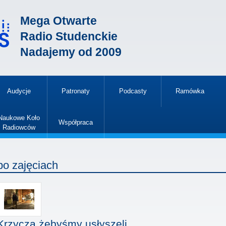
Mega Otwarte
Radio Studenckie
Nadajemy od 2009
Audycje
Patronaty
Podcasty
Ramówka
»
Naukowe Koło
Współpraca
Radiowców
»
po zajęciach
Krzyczą żebyśmy usłyszeli