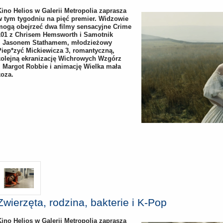
Kino Helios w Galerii Metropolia zaprasza
w tym tygodniu na pięć premier. Widzowie
mogą obejrzeć dwa filmy sensacyjne Crime
101 z Chrisem Hemsworth i Samotnik
z Jasonem Stathamem, młodzieżowy
Piep*zyć Mickiewicza 3, romantyczną,
kolejną ekranizację Wichrowych Wzgórz
z Margot Robbie i animację Wielka mała
koza.
Zwierzęta, rodzina, bakterie i K-Pop
Kino Helios w Galerii Metropolia zaprasza