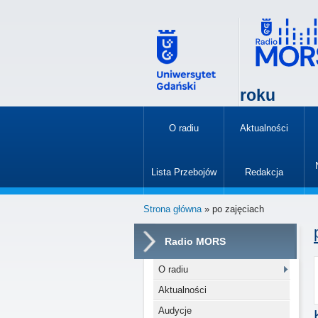
roku
O radiu
Aktualności
»
Lista Przebojów
Redakcja
»
Strona główna
» po zajęciach
Radio MORS
O radiu
Aktualności
Audycje