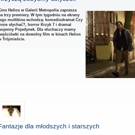
Kino Helios w Galerii Metropolia zaprasza
na trzy premiery. W tym tygodniu na ekrany
tego multikina wchodzą: komediodramat Czy
mnie słychać?, horror Krzyk 7 i dramat
wojenny Pojedynek. Dla słuchaczy mamy
wejściówki na dowolny film w kinach Helios
w Trójmieście.
Fantazje dla młodszych i starszych