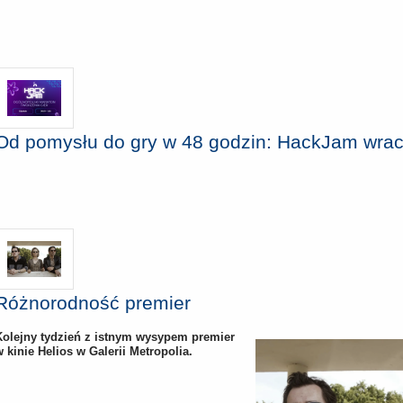
Od pomysłu do gry w 48 godzin: HackJam wra
Różnorodność premier
Kolejny tydzień z istnym wysypem premier
w kinie Helios w Galerii Metropolia.