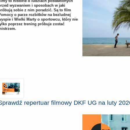
filmy to historie o ludziach postawionych
przed wyzwaniem i sposobach w jaki
próbują sobie z nim poradzić. Są to film
Pomocy o parze rozbitków na bezludnej
wyspie i Wielki Marty o sportowcu, który nie
tylko poprzez trening próbuje zostać
mistrzem.
Sprawdź repertuar filmowy DKF UG na luty 202