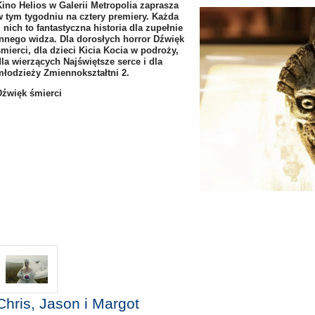
Kino Helios w Galerii Metropolia zaprasza
w tym tygodniu na cztery premiery. Każda
z nich to fantastyczna historia dla zupełnie
innego widza. Dla dorosłych horror Dźwięk
śmierci, dla dzieci Kicia Kocia w podroży,
dla wierzących Najświętsze serce i dla
młodzieży Zmiennokształtni 2.
Dźwięk śmierci
Chris, Jason i Margot