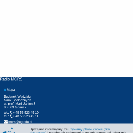
Radio MORS
Mapa
Budynek Wydziału
Nauk Społecznych
ul. prof. Marii Janion 3
80-309 Gdańsk
tel.:
+ 48 58 523 45 10
tel.:
+ 48 58 523 45 11
mors@ug.edu.pl
Uprzejmie informujemy, że
używamy plików cookie (tzw.
ciasteczek)
i podobnych technologii w celach autoryzacji, zbierania