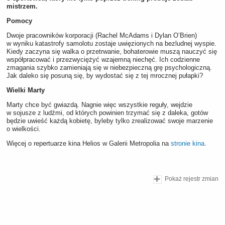
mistrzem.
Pomocy
Dwoje pracowników korporacji (Rachel McAdams i Dylan O’Brien)
w wyniku katastrofy samolotu zostaje uwięzionych na bezludnej wyspie.
Kiedy zaczyna się walka o przetrwanie, bohaterowie muszą nauczyć się
współpracować i przezwyciężyć wzajemną niechęć. Ich codzienne
zmagania szybko zamieniają się w niebezpieczną grę psychologiczną.
Jak daleko się posuną się, by wydostać się z tej mrocznej pułapki?
Wielki Marty
Marty chce być gwiazdą. Nagnie więc wszystkie reguły, wejdzie
w sojusze z ludźmi, od których powinien trzymać się z daleka, gotów
będzie uwieść każdą kobietę, byleby tylko zrealizować swoje marzenie
o wielkości.
Więcej o repertuarze kina Helios w Galerii Metropolia na
stronie kina
.
Pokaż rejestr zmian