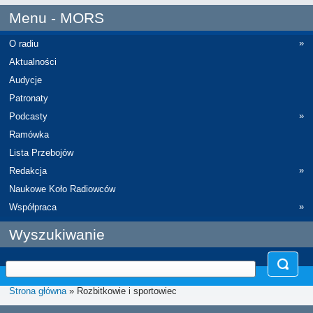
Menu - MORS
»
O radiu
Aktualności
Audycje
Patronaty
»
Podcasty
Ramówka
Lista Przebojów
»
Redakcja
Naukowe Koło Radiowców
»
Współpraca
Wyszukiwanie
Strona główna
» Rozbitkowie i sportowiec