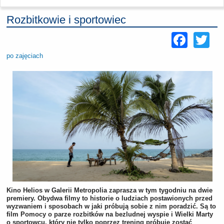
Rozbitkowie i sportowiec
Face
Tw
po zajęciach
Kino Helios w Galerii Metropolia zaprasza w tym tygodniu na dwie
premiery. Obydwa filmy to historie o ludziach postawionych przed
wyzwaniem i sposobach w jaki próbują sobie z nim poradzić. Są to
film Pomocy o parze rozbitków na bezludnej wyspie i Wielki Marty
o sportowcu, który nie tylko poprzez trening próbuje zostać