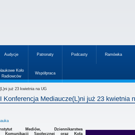
Audycje
Patronaty
Podcasty
Ramówka
»
Naukowe Koło
Współpraca
Radiowców
»
L)ni już 23 kwietnia na UG
II Konferencja Mediaucze(L)ni już 23 kwietnia
nauka
Instytut Mediów, Dziennikarstwa
i Komunikacji Społecznej oraz Koła