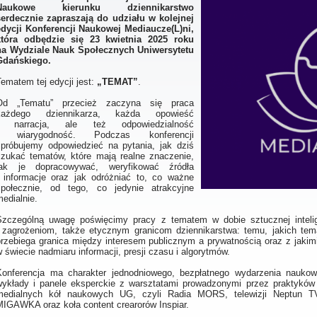
Naukowe kierunku dziennikarstwo
serdecznie zapraszają do udziału w kolejnej
edycji Konferencji Naukowej Mediaucze(L)ni,
która odbędzie się 23 kwietnia 2025 roku
na Wydziale Nauk Społecznych Uniwersytetu
Gdańskiego.
ematem tej edycji jest:
„TEMAT”
.
Od „Tematu” przecież zaczyna się praca
każdego dziennikarza, każda opowieść
i narracja, ale też odpowiedzialność
i wiarygodność. Podczas konferencji
spróbujemy odpowiedzieć na pytania, jak dziś
szukać tematów, które mają realne znaczenie,
jak je dopracowywać, weryfikować źródła
i informacje oraz jak odróżniać to, co ważne
społecznie, od tego, co jedynie atrakcyjne
edialnie.
Szczególną uwagę poświęcimy pracy z tematem w dobie sztucznej intelige
i zagrożeniom, także etycznym granicom dziennikarstwa: temu, jakich te
przebiega granica między interesem publicznym a prywatnością oraz z jakimi
 świecie nadmiaru informacji, presji czasu i algorytmów.
Konferencja ma charakter jednodniowego, bezpłatnego wydarzenia naukow
wykłady i panele eksperckie z warsztatami prowadzonymi przez praktyków
medialnych kół naukowych UG, czyli Radia MORS, telewizji Neptun T
MIGAWKA oraz koła content crearorów Inspiar.