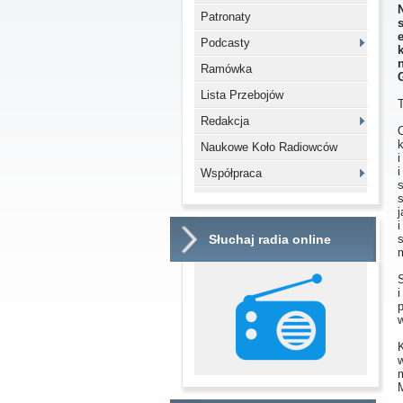
Patronaty
Podcasty
Ramówka
Lista Przebojów
T
Redakcja
Naukowe Koło Radiowców
Współpraca
Słuchaj radia online
m
w