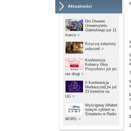
Aktualności
Dni Otwarte
Uniwersytetu
Gdańskiego już 11
marca
Krzyczą żebyśmy
usłyszeli
Konferencja
k
Kobiecy Głos
Przyszłości już po
raz drugi
II Konferencja
s
Mediaucze(L)ni już
23 kwietnia na
UG
z
Wyścigowy Alfabet
nowym cyklem w
Śniadaniu w Radiu
MORS