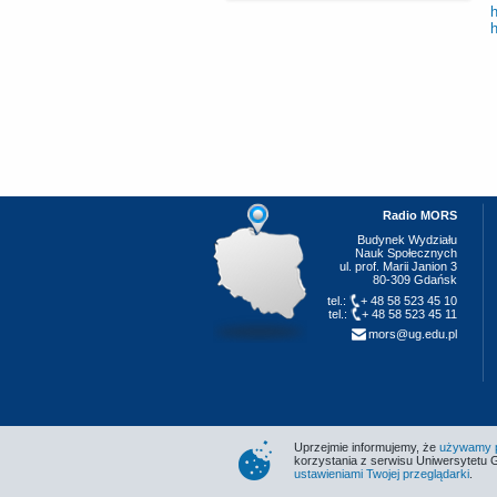
Radio MORS
Budynek Wydziału
Nauk Społecznych
ul. prof. Marii Janion 3
80-309 Gdańsk
tel.:
+ 48 58 523 45 10
tel.:
+ 48 58 523 45 11
mors@ug.edu.pl
Uprzejmie informujemy, że
używamy pl
korzystania z serwisu Uniwersytetu 
ustawieniami Twojej przeglądarki
.