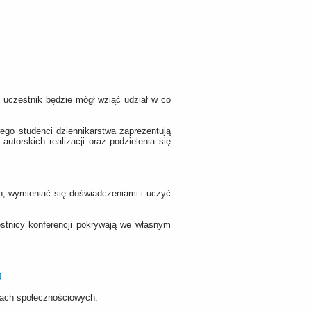
 uczestnik będzie mógł wziąć udział w co
go studenci dziennikarstwa zaprezentują
utorskich realizacji oraz podzielenia się
, wymieniać się doświadczeniami i uczyć
stnicy konferencji pokrywają we własnym
J
iach społecznościowych: