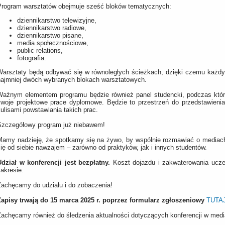
Program warsztatów obejmuje sześć bloków tematycznych:
dziennikarstwo telewizyjne,
dziennikarstwo radiowe,
dziennikarstwo pisane,
media społecznościowe,
public relations,
fotografia.
Warsztaty będą odbywać się w równoległych ścieżkach, dzięki czemu każdy
najmniej dwóch wybranych blokach warsztatowych.
Ważnym elementem programu będzie również panel studencki, podczas które
swoje projektowe prace dyplomowe. Będzie to przestrzeń do przedstawienia a
ulisami powstawiania takich prac.
Szczegółowy program już niebawem!
Mamy nadzieję, że spotkamy się na żywo, by wspólnie rozmawiać o mediach
ię od siebie nawzajem – zarówno od praktyków, jak i innych studentów.
Udział w konferencji jest bezpłatny.
Koszt dojazdu i zakwaterowania ucze
akresie.
Zachęcamy do udziału i do zobaczenia!
Zapisy trwają do 15 marca 2025 r. poprzez formularz zgłoszeniowy
TUTA
Zachęcamy również do śledzenia aktualności dotyczących konferencji w med