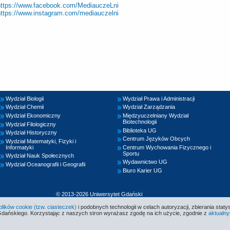
https://www.facebook.com/MediauczeLni
https://www.instagram.com/mediauczelni
Wydział Biologii
Wydział Prawa i Administracji
Wydział Chemii
Wydział Zarządzania
Wydział Ekonomiczny
Międzyuczelniany Wydział
Biotechnologii
Wydział Filologiczny
Biblioteka UG
Wydział Historyczny
Centrum Języków Obcych
Wydział Matematyki, Fizyki i
Informatyki
Centrum Wychowania Fizycznego i
Sportu
Wydział Nauk Społecznych
Wydawnictwo UG
Wydział Oceanografii i Geografii
Biuro Karier UG
© 2013-2026 Uniwersytet Gdański
ików cookie (tzw. ciasteczek)
i podobnych technologii w celach autoryzacji, zbierania statys
Gdańskiego. Korzystając z naszych stron wyrażasz zgodę na ich użycie, zgodnie z
aktualny