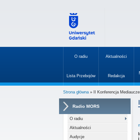
O radiu
Aktualności
»
Lista Przebojów
Redakcja
»
Strona główna
» II Konferencja Mediaucze(
Radio MORS
O radiu
Aktualności
Audycje