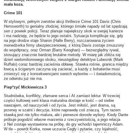
mała koza.
Crime 101
W stylowym, pełnym zwrotów akcji thrillerze Crime 101 Davis (Chris
Hemsworth) to genialny złodziej, którego śmiałe napady od lat spędzają
sen z powiek policji. Teraz planuje największy skok w swojej karierze
i ma nadzieję, że będzie to jego ostatni. Sytuacja komplikuje się, gdy
na jego drodze staje Sharon (Halle Berry), rozczarowana życiem
menedżerka firmy ubezpieczeniowej, z którą Davis zostaje zmuszony
do współpracy, oraz Orman (Barry Keoghan) — bezwzględny rywal,
stosujący znacznie bardziej brutalne metody. W miarę jak zbliża się
dzień wielomilionowego skoku, nieustępliwy detektyw Lubesnik (Mark
Ruffalo) coraz bardziej zacieśnia obławę. Stawka rośnie, granica między
łowcą a ściganym zaczyna się zacierać, a każdy z bohaterów musi
zmierzyć się z konsekwencjami swoich wyborów — i świadomością,
że odwrotu już nie ma.
Piep*zyć Mickiewicza 3
Studniówka, konflikty, złamane serca i AI zamiast lektur. W trzeciej
części kultowej serii klasa maturalna dostaje w kość – od siebie
nawzajem, od nauczycieli i od życia. Jest miłość, jest drama, są
przerwy w szatni i decyzje, które naprawdę coś znaczą. Tym razem
stawką jest nie tylko matura, ale i pierwsze dorosłe wybory. Kiedy Dante
próbuje pogodzić własne marzenia z rzeczywistością, a jego relacja
z Nel zostaje wystawiona na próbę, do gry wchodzi tajemniczy Adam.
W tle – powrót Korka, nowe uczucia Cegły i pytanie, czy lojalność,