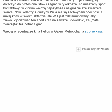
Fabuła opowiada o kozie o imieniu Will. Will otrzymuje szansę, by
dołączyć do profesjonalistów i zagrać w rykokosza. To mieszany sport
kontaktowy, w którym walczą najszybsze i najgroźniejsze zwierzęta
świata. Nowi koledzy z drużyny Willa nie są zachwyceni obecnością
małej kozy w swoim składzie, ale Will jest zdeterminowany, aby
zrewolucjonizować ten sport i raz na zawsze udowodnić, że „małe
zwierzęta” też potrafią grać!
Więcej o repertuarze kina Helios w Galerii Metropolia na
stronie kina
.
Pokaż rejestr zmian