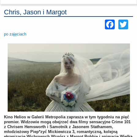
Chris, Jason i Margot
Face
Tw
po zajęciach
Kino Helios w Galerii Metropolia zaprasza w tym tygodniu na pięć
premier. Widzowie mogą obejrzeć dwa filmy sensacyjne Crime 101
z Chrisem Hemsworth i Samotnik z Jasonem Stathamem,
młodzieżowy Piep*zyć Mickiewicza 3, romantyczną, kolejną
ekranizację Wichrowych Wzgórz z Margot Robbie i animację Wielka