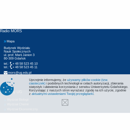
Radio MORS
Mapa
Budynek Wydziału
Nauk Społecznych
ul. prof. Marii Janion 3
80-309 Gdańsk
tel.:
+ 48 58 523 45 10
tel.:
+ 48 58 523 45 11
mors@ug.edu.pl
Uprzejmie informujemy, że
używamy plików cookie (tzw.
ciasteczek)
i podobnych technologii w celach autoryzacji, zbierania
statystyk i ułatwienia korzystania z serwisu Uniwersytetu Gdańskiego.
Korzystając z naszych stron wyrażasz zgodę na ich użycie, zgodnie
Wydziały UG
z
aktualnymi ustawieniami Twojej przeglądarki
.
Wydział Biologii
Wydział Chemii
Wydział Ekonomiczny
Wydział Filologiczny
Wydział Historyczny
Wydział Matematyki, Fizyki i Informatyki
Wydział Nauk Społecznych