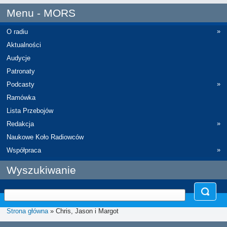
Menu - MORS
»
O radiu
Aktualności
Audycje
Patronaty
»
Podcasty
Ramówka
Lista Przebojów
»
Redakcja
Naukowe Koło Radiowców
»
Współpraca
Wyszukiwanie
Strona główna
» Chris, Jason i Margot