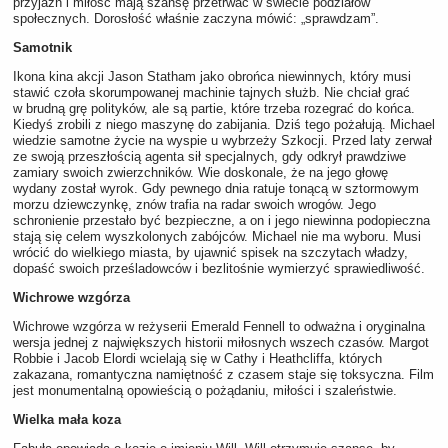
przyjaźń i miłość mają szansę przetrwać w świecie podziałów
społecznych. Dorosłość właśnie zaczyna mówić: „sprawdzam”.
Samotnik
Ikona kina akcji Jason Statham jako obrońca niewinnych, który musi
stawić czoła skorumpowanej machinie tajnych służb. Nie chciał grać
w brudną grę polityków, ale są partie, które trzeba rozegrać do końca.
Kiedyś zrobili z niego maszynę do zabijania. Dziś tego pożałują. Michael
wiedzie samotne życie na wyspie u wybrzeży Szkocji. Przed laty zerwał
ze swoją przeszłością agenta sił specjalnych, gdy odkrył prawdziwe
zamiary swoich zwierzchników. Wie doskonale, że na jego głowę
wydany został wyrok. Gdy pewnego dnia ratuje tonącą w sztormowym
morzu dziewczynkę, znów trafia na radar swoich wrogów. Jego
schronienie przestało być bezpieczne, a on i jego niewinna podopieczna
stają się celem wyszkolonych zabójców. Michael nie ma wyboru. Musi
wrócić do wielkiego miasta, by ujawnić spisek na szczytach władzy,
dopaść swoich prześladowców i bezlitośnie wymierzyć sprawiedliwość.
Wichrowe wzgórza
Wichrowe wzgórza w reżyserii Emerald Fennell to odważna i oryginalna
wersja jednej z największych historii miłosnych wszech czasów. Margot
Robbie i Jacob Elordi wcielają się w Cathy i Heathcliffa, których
zakazana, romantyczna namiętność z czasem staje się toksyczna. Film
jest monumentalną opowieścią o pożądaniu, miłości i szaleństwie.
Wielka mała koza