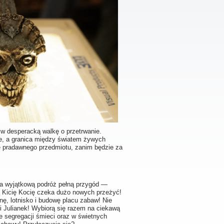
 w desperacką walkę o przetrwanie.
ie, a granica między światem żywych
ę pradawnego przedmiotu, zanim będzie za
 na wyjątkową podróż pełną przygód —
ną Kicię Kocię czeka dużo nowych przeżyć!
ę, lotnisko i budowę placu zabaw! Nie
 i Julianek! Wybiorą się razem na ciekawą
 segregacji śmieci oraz w świetnych