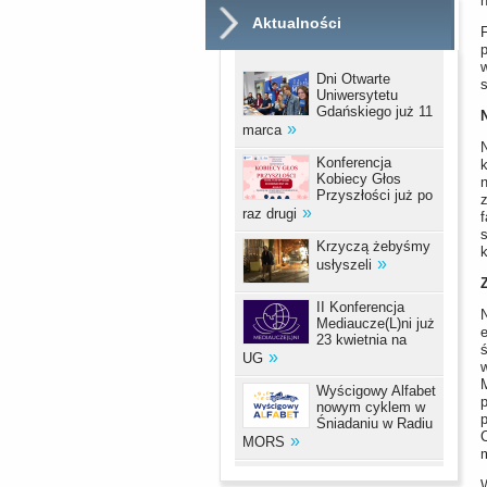
Aktualności
F
p
w
Dni Otwarte
s
Uniwersytetu
Gdańskiego już 11
marca
N
Konferencja
Kobiecy Głos
Przyszłości już po
raz drugi
s
Krzyczą żebyśmy
k
usłyszeli
II Konferencja
N
Mediaucze(L)ni już
23 kwietnia na
ś
UG
Wyścigowy Alfabet
nowym cyklem w
p
Śniadaniu w Radiu
MORS
W