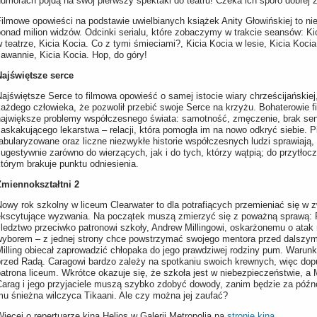
humorach pójdą na swój pierwszy spektakl do teatru! Czeka ich sporo dobrej 
ilmowe opowieści na podstawie uwielbianych książek Anity Głowińskiej to nie
onad milion widzów. Odcinki serialu, które zobaczymy w trakcie seansów: Kic
 teatrze, Kicia Kocia. Co z tymi śmieciami?, Kicia Kocia w lesie, Kicia Koci
awannie, Kicia Kocia. Hop, do góry!
Najświętsze serce
ajświętsze Serce to filmowa opowieść o samej istocie wiary chrześcijańskiej,
każdego człowieka, że pozwolił przebić swoje Serce na krzyżu. Bohaterowie 
największe problemy współczesnego świata: samotność, zmęczenie, brak sen
zaskakującego lekarstwa – relacji, która pomogła im na nowo odkryć siebie.
fabularyzowane oraz liczne niezwykłe historie współczesnych ludzi sprawiają
ugestywnie zarówno do wierzących, jak i do tych, którzy wątpią; do przytłoc
tórym brakuje punktu odniesienia.
Zmiennokształtni 2
owy rok szkolny w liceum Clearwater to dla potrafiących przemieniać się w z
ekscytujące wyzwania. Na początek muszą zmierzyć się z poważną sprawą
ledztwo przeciwko patronowi szkoły, Andrew Millingowi, oskarżonemu o atak 
wyborem – z jednej strony chce powstrzymać swojego mentora przed dalszymi
Milling obiecał zaprowadzić chłopaka do jego prawdziwej rodziny pum. Warun
przed Radą. Caragowi bardzo zależy na spotkaniu swoich krewnych, więc dop
atrona liceum. Wkrótce okazuje się, że szkoła jest w niebezpieczeństwie, a 
Carag i jego przyjaciele muszą szybko zdobyć dowody, zanim będzie za póź
mu śnieżna wilczyca Tikaani. Ale czy można jej zaufać?
ięcej o repertuarze kina Helios w Galerii Metropolia na
stronie kina
.