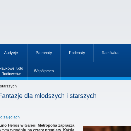
Audycje
Patronaty
Podcasty
Ramówka
»
Naukowe Koło
Współpraca
Radiowców
»
 starszych
Fantazje dla młodszych i starszych
po zajęciach
Kino Helios w Galerii Metropolia zaprasza
w tym tygodniu na cztery premiery. Każda