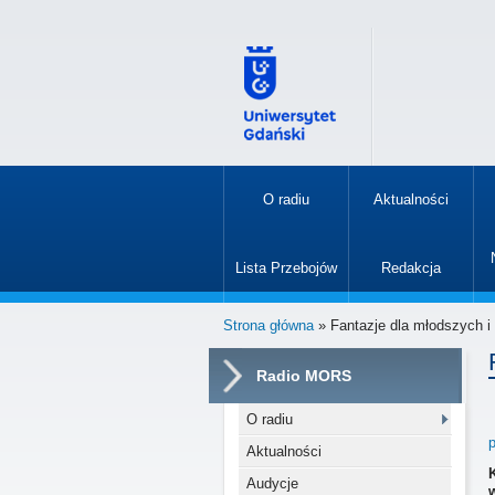
O radiu
Aktualności
»
Lista Przebojów
Redakcja
»
Strona główna
» Fantazje dla młodszych i
Radio MORS
O radiu
Aktualności
Audycje