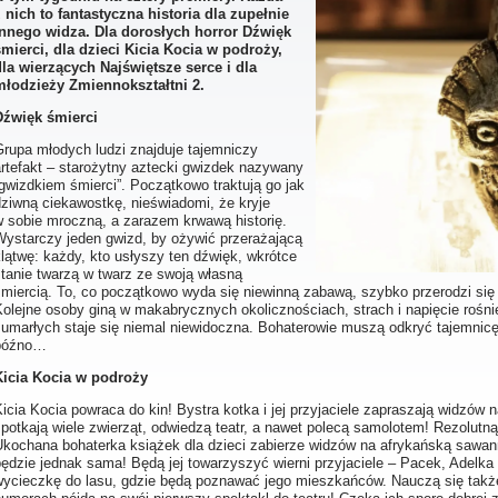
z nich to fantastyczna historia dla zupełnie
innego widza. Dla dorosłych horror Dźwięk
śmierci, dla dzieci Kicia Kocia w podroży,
dla wierzących Najświętsze serce i dla
młodzieży Zmiennokształtni 2.
Dźwięk śmierci
Grupa młodych ludzi znajduje tajemniczy
artefakt – starożytny aztecki gwizdek nazywany
gwizdkiem śmierci”. Początkowo traktują go jak
dziwną ciekawostkę, nieświadomi, że kryje
w sobie mroczną, a zarazem krwawą historię.
Wystarczy jeden gwizd, by ożywić przerażającą
lątwę: każdy, kto usłyszy ten dźwięk, wkrótce
stanie twarzą w twarz ze swoją własną
śmiercią. To, co początkowo wyda się niewinną zabawą, szybko przerodzi się
Kolejne osoby giną w makabrycznych okolicznościach, strach i napięcie rośn
i umarłych staje się niemal niewidoczna. Bohaterowie muszą odkryć tajemnic
późno…
Kicia Kocia w podroży
icia Kocia powraca do kin! Bystra kotka i jej przyjaciele zapraszają widzów
spotkają wiele zwierząt, odwiedzą teatr, a nawet polecą samolotem! Rezolut
Ukochana bohaterka książek dla dzieci zabierze widzów na afrykańską sawann
ędzie jednak sama! Będą jej towarzyszyć wierni przyjaciele – Pacek, Adelka
wycieczkę do lasu, gdzie będą poznawać jego mieszkańców. Nauczą się także