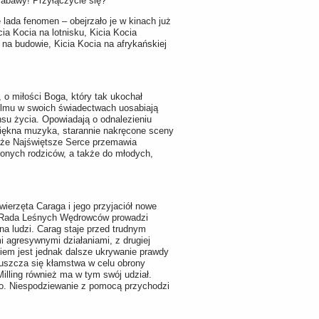
zabawy! Przyłączycie się?
 lada fenomen – obejrzało je w kinach już
ia Kocia na lotnisku, Kicia Kocia
a na budowie, Kicia Kocia na afrykańskiej
 o miłości Boga, który tak ukochał
filmu w swoich świadectwach uosabiają
su życia. Opowiadają o odnalezieniu
 Piękna muzyka, starannie nakręcone sceny
, że Najświętsze Serce przemawia
zonych rodziców, a także do młodych,
wierzęta Caraga i jego przyjaciół nowe
: Rada Leśnych Wędrowców prowadzi
na ludzi. Carag staje przed trudnym
 agresywnymi działaniami, z drugiej
kiem jest jednak dalsze ukrywanie prawdy
uszcza się kłamstwa w celu obrony
Milling również ma w tym swój udział.
no. Niespodziewanie z pomocą przychodzi