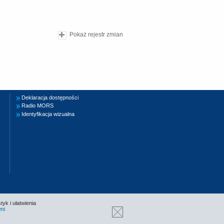
Pokaż rejestr zmian
Deklaracja dostępności
Radio MORS
Identyfikacja wizualna
tyk i ułatwienia
mi