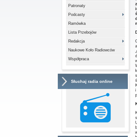
Patronaty
Podcasty
Ramówka
Lista Przebojów
Redakcja
Naukowe Koło Radiowców
„
Współpraca
k
Słuchaj radia online
K
b