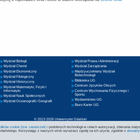
Wydział Biologii
Wydział Prawa i Administracji
Wydział Chemii
Wydział Zarządzania
Wydział Ekonomiczny
Międzyuczelniany Wydział
Biotechnologii
Wydział Filologiczny
Biblioteka UG
Wydział Historyczny
Centrum Języków Obcych
Wydział Matematyki, Fizyki i
Informatyki
Centrum Wychowania Fizycznego i
Sportu
Wydział Nauk Społecznych
Wydawnictwo UG
Wydział Oceanografii i Geografii
Biuro Karier UG
© 2013-2026 Uniwersytet Gdański
ików cookie (tzw. ciasteczek)
i podobnych technologii w celach autoryzacji, zbierania statys
Gdańskiego. Korzystając z naszych stron wyrażasz zgodę na ich użycie, zgodnie z
aktualny