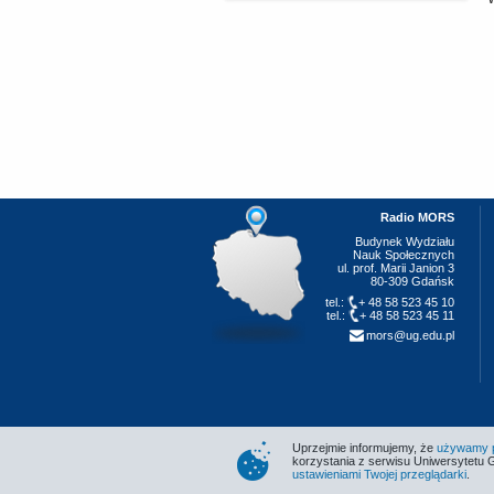
Radio MORS
Budynek Wydziału
Nauk Społecznych
ul. prof. Marii Janion 3
80-309 Gdańsk
tel.:
+ 48 58 523 45 10
tel.:
+ 48 58 523 45 11
mors@ug.edu.pl
Uprzejmie informujemy, że
używamy pl
korzystania z serwisu Uniwersytetu 
ustawieniami Twojej przeglądarki
.