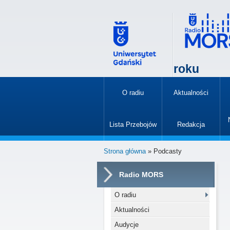
roku
O radiu
Aktualności
»
Lista Przebojów
Redakcja
»
Strona główna
» Podcasty
Radio MORS
O radiu
Aktualności
Audycje