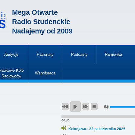
Mega Otwarte
Radio Studenckie
Nadajemy od 2009
Audycje
Patronaty
Podcasty
Ramówka
»
Naukowe Koło
Współpraca
Radiowców
»
00:00
Kolacjuwa - 23 pażdziernika 2025