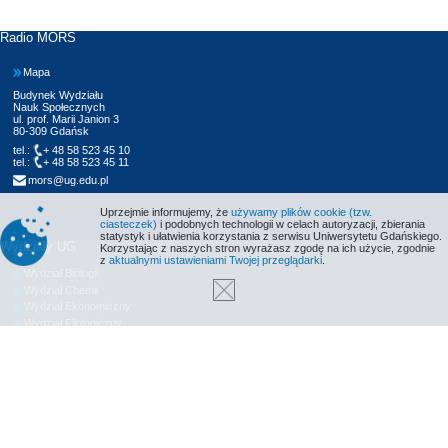
Radio MORS
Mapa
Budynek Wydziału
Nauk Społecznych
ul. prof. Marii Janion 3
80-309 Gdańsk
tel.:
+ 48 58 523 45 10
tel.:
+ 48 58 523 45 11
mors@ug.edu.pl
Uprzejmie informujemy, że
używamy plików cookie (tzw.
ciasteczek)
i podobnych technologii w celach autoryzacji, zbierania
statystyk i ułatwienia korzystania z serwisu Uniwersytetu Gdańskiego.
Wydziały UG
Korzystając z naszych stron wyrażasz zgodę na ich użycie, zgodnie
z
aktualnymi ustawieniami Twojej przeglądarki
.
Wydział Biologii
Wydział Chemii
Wydział Ekonomiczny
Wydział Filologiczny
Wydział Historyczny
Wydział Matematyki, Fizyki i Informatyki
Wydział Nauk Społecznych
Wydział Oceanografii i Geografii
Wydział Prawa i Administracji
Wydział Zarządzania
Międzyuczelniany Wydział Biotechnologii