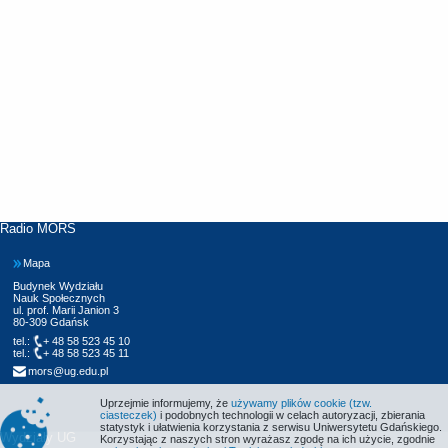
Radio MORS
Mapa
Budynek Wydziału
Nauk Społecznych
ul. prof. Marii Janion 3
80-309 Gdańsk
tel.:
+ 48 58 523 45 10
tel.:
+ 48 58 523 45 11
mors@ug.edu.pl
Uprzejmie informujemy, że
używamy plików cookie (tzw.
ciasteczek)
i podobnych technologii w celach autoryzacji, zbierania
statystyk i ułatwienia korzystania z serwisu Uniwersytetu Gdańskiego.
Wydziały UG
Korzystając z naszych stron wyrażasz zgodę na ich użycie, zgodnie