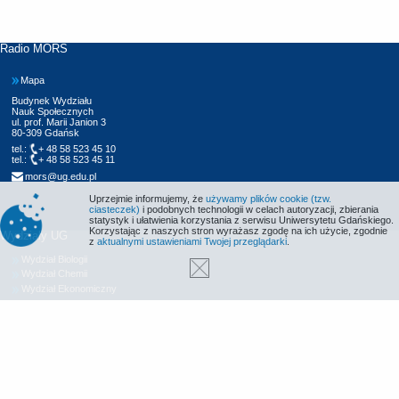
Radio MORS
Mapa
Budynek Wydziału
Nauk Społecznych
ul. prof. Marii Janion 3
80-309 Gdańsk
tel.:
+ 48 58 523 45 10
tel.:
+ 48 58 523 45 11
mors@ug.edu.pl
Uprzejmie informujemy, że
używamy plików cookie (tzw.
ciasteczek)
i podobnych technologii w celach autoryzacji, zbierania
statystyk i ułatwienia korzystania z serwisu Uniwersytetu Gdańskiego.
Korzystając z naszych stron wyrażasz zgodę na ich użycie, zgodnie
Wydziały UG
z
aktualnymi ustawieniami Twojej przeglądarki
.
Wydział Biologii
Wydział Chemii
Wydział Ekonomiczny
Wydział Filologiczny
Wydział Historyczny
Wydział Matematyki, Fizyki i Informatyki
Wydział Nauk Społecznych
Wydział Oceanografii i Geografii
Wydział Prawa i Administracji
Wydział Zarządzania