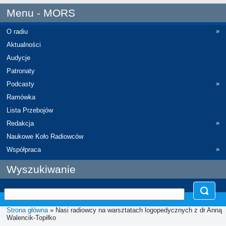
Menu - MORS
»
O radiu
Aktualności
Audycje
Patronaty
»
Podcasty
Ramówka
Lista Przebojów
»
Redakcja
Naukowe Koło Radiowców
»
Współpraca
Wyszukiwanie
Strona główna
» Nasi radiowcy na warsztatach logopedycznych z dr Anną
Walencik-Topiłko