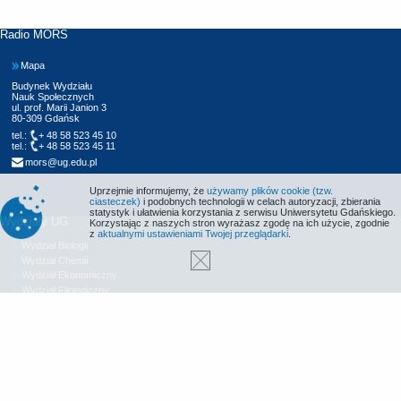
Radio MORS
Mapa
Budynek Wydziału
Nauk Społecznych
ul. prof. Marii Janion 3
80-309 Gdańsk
tel.:
+ 48 58 523 45 10
tel.:
+ 48 58 523 45 11
mors@ug.edu.pl
Uprzejmie informujemy, że
używamy plików cookie (tzw.
ciasteczek)
i podobnych technologii w celach autoryzacji, zbierania
statystyk i ułatwienia korzystania z serwisu Uniwersytetu Gdańskiego.
Wydziały UG
Korzystając z naszych stron wyrażasz zgodę na ich użycie, zgodnie
z
aktualnymi ustawieniami Twojej przeglądarki
.
Wydział Biologii
Wydział Chemii
Wydział Ekonomiczny
Wydział Filologiczny
Wydział Historyczny
Wydział Matematyki, Fizyki i Informatyki
Wydział Nauk Społecznych
Wydział Oceanografii i Geografii
Wydział Prawa i Administracji
Wydział Zarządzania
Międzyuczelniany Wydział Biotechnologii