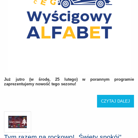
Już jutro (w środę, 25 lutego) w porannym programie
zaprezentujemy nowość tego sezonu!
CZYTAJ DALEJ
Tym razem na rockowo! „Święty spokój”