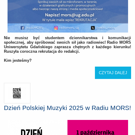
Nie musisz być studentem dziennikarstwa i komunikacji
społecznej, aby spróbować swoich sił jako radiowiec! Radio MORS
Uniwersytetu Gdańskiego zaprasza chętnych z każdego kierunku!
Ruszyła coroczna rekrutacja do redakcji.
Kim jesteśmy?
CZYTAJ DALEJ
Dzień Polskiej Muzyki 2025 w Radiu MORS!