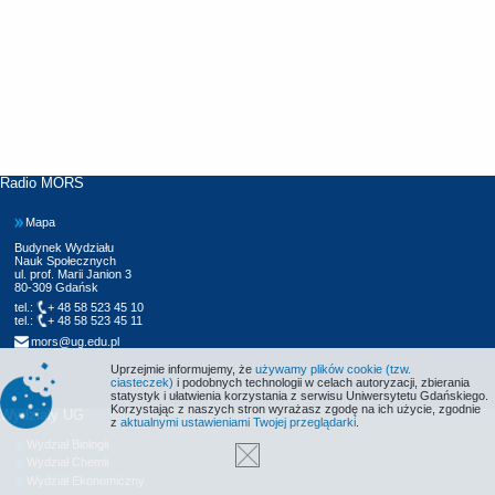
Radio MORS
Mapa
Budynek Wydziału
Nauk Społecznych
ul. prof. Marii Janion 3
80-309 Gdańsk
tel.:
+ 48 58 523 45 10
tel.:
+ 48 58 523 45 11
mors@ug.edu.pl
Uprzejmie informujemy, że
używamy plików cookie (tzw.
ciasteczek)
i podobnych technologii w celach autoryzacji, zbierania
statystyk i ułatwienia korzystania z serwisu Uniwersytetu Gdańskiego.
Korzystając z naszych stron wyrażasz zgodę na ich użycie, zgodnie
Wydziały UG
z
aktualnymi ustawieniami Twojej przeglądarki
.
Wydział Biologii
Wydział Chemii
Wydział Ekonomiczny