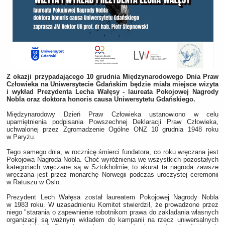
Z okazji przypadającego 10 grudnia Międzynarodowego Dnia Praw
Człowieka na Uniwersytecie Gdańskim będzie miała miejsce wizyta
i wykład Prezydenta Lecha Wałęsy - laureata Pokojowej Nagrody
Nobla oraz doktora honoris causa Uniwersytetu Gdańskiego.
Międzynarodowy Dzień Praw Człowieka ustanowiono w celu
upamiętnienia podpisania Powszechnej Deklaracji Praw Człowieka,
uchwalonej przez Zgromadzenie Ogólne ONZ 10 grudnia 1948 roku
w Paryżu.
Tego samego dnia, w rocznicę śmierci fundatora, co roku wręczana jest
Pokojowa Nagroda Nobla. Choć wyróżnienia we wszystkich pozostałych
kategoriach wręczane są w Sztokholmie, to akurat ta nagroda zawsze
wręczana jest przez monarchę Norwegii podczas uroczystej ceremonii
w Ratuszu w Oslo.
Prezydent Lech Wałęsa został laureatem Pokojowej Nagrody Nobla
w 1983 roku. W uzasadnieniu Komitet stwierdził, że prowadzone przez
niego "starania o zapewnienie robotnikom prawa do zakładania własnych
organizacji są ważnym wkładem do kampanii na rzecz uniwersalnych