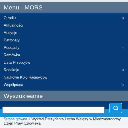
Menu - MORS
»
O radiu
Aktualności
Audycje
Patronaty
»
Podcasty
Ramówka
Lista Przebojów
»
Redakcja
Naukowe Koło Radiowców
»
Współpraca
Wyszukiwanie
Strona główna
» Wykład Prezydenta Lecha Wałęsy w Międzynarodowy
Dzień Praw Człowieka