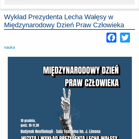
Wykład Prezydenta Lecha Wałęsy w
Międzynarodowy Dzień Praw Człowieka
Face
Tw
nauka