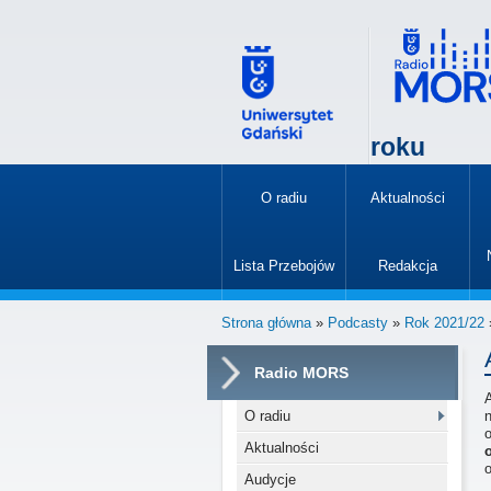
roku
O radiu
Aktualności
»
Lista Przebojów
Redakcja
»
Strona główna
»
Podcasty
»
Rok 2021/22
Radio MORS
O radiu
n
Aktualności
o
Audycje