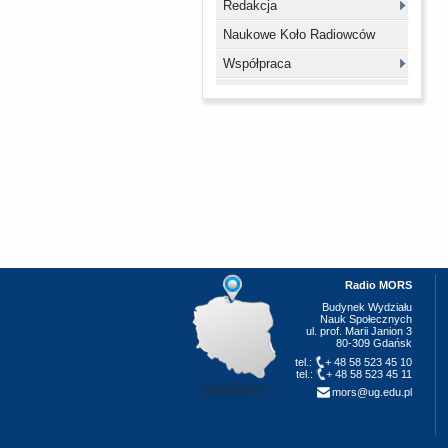
Redakcja
Naukowe Koło Radiowców
Współpraca
Radio MORS
Budynek Wydziału
Nauk Społecznych
ul. prof. Marii Janion 3
80-309 Gdańsk
tel.:
+ 48 58 523 45 10
tel.:
+ 48 58 523 45 11
mors@ug.edu.pl