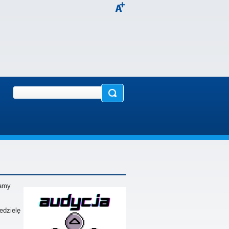
iamy
edzielę