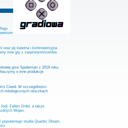
 Tego
niwersum
ii oraz jej świetna i kontrowersyjna
namy inne gry z zarażonymi/zombie
hitowej grze Spiderman z 2018 roku.
ahaczymy o inne produkcje
in's Creed. W szczególności
ich mitologicznych otoczkach
Jedi: Fallen Order, a także
iezdnych Wojen.
 popularnego studia Quantic Dream,
ści.