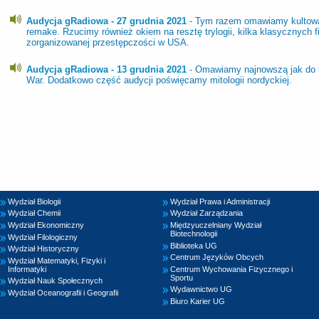
Audycja gRadiowa - 27 grudnia 2021
- Tym razem omawiamy kultową 
remake. Rzucimy również okiem na resztę trylogii, kilka klasycznych f
zorganizowanej przestępczości w USA.
Audycja gRadiowa - 13 grudnia 2021
- Omawiamy najnowszą jak do tej
War. Dodatkowo część audycji poświęcamy mitologii nordyckiej.
Wydział Biologii
Wydział Prawa i Administracji
Wydział Chemii
Wydział Zarządzania
Wydział Ekonomiczny
Międzyuczelniany Wydział
Biotechnologii
Wydział Filologiczny
Biblioteka UG
Wydział Historyczny
Centrum Języków Obcych
Wydział Matematyki, Fizyki i
Informatyki
Centrum Wychowania Fizycznego i
Sportu
Wydział Nauk Społecznych
Wydawnictwo UG
Wydział Oceanografii i Geografii
Biuro Karier UG