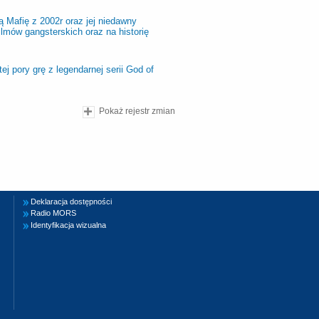
Mafię z 2002r oraz jej niedawny
ilmów gangsterskich oraz na historię
 pory grę z legendarnej serii God of
Pokaż rejestr zmian
Deklaracja dostępności
Radio MORS
Identyfikacja wizualna