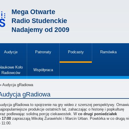
Mega Otwarte
Radio Studenckie
Nadajemy od 2009
Audycje
Patronaty
Podcasty
Ramówka
»
Naukowe Koło
Współpraca
Radiowców
»
» Audycja gRadiowa
Audycja gRadiowa
Audycja gRadiowa to spojrzenie na gry wideo z szerszej perspektywy. Omaw
ajpopularniejsze produkcje ostatnich lat, zahaczając o historię i popkulturę
oraz podlewając solidną porcję ciekawostek. W
co drugi poniedziałek
o 17:00
zapraszają Mikołaj Żurawiński i Marcin Urban. Powtórka w co drugą ni
 11:00.