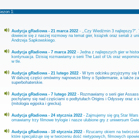
Sezon 1:
Audycja gRadiowa - 21 marca 2022
- ,,Czy Wiedźmin 3 najlepszy?".
dowiecie się z naszej rozmowy na temat gier, książek oraz seriali z u
Andrzeja Sapkowskiego.
Audycja gRadiowa - 7 marca 2022
- Jedna z najlepszych gier w histor
kontynuacja. Dzisiaj rozmawiamy o serii The Last of Us oraz wspomi
w tle.
Audycja gRadiowa - 21 lutego 2022
-
W tym odcinku przyjrzymy się 
W dalszej części omówimy najnowsze filmy o Spidermanie, a także z
superbohaterskie.
Audycja gRadiowa - 7 lutego 2022
- Rozmawiamy o serii gier Assass
pochylamy się nad częściami o podtytułach Origins i Odyssey oraz o 
(mitologia egipska i grecka).
Audycja gRadiowa - 24 stycznia 2022
- Zajmujemy się grą Star Wars 
omawiamy trzy filmowe trylogie i nasze ulubione gry z uniwersum Gw
Audycja gRadiowa - 10 stycznia 2022
- Rzucamy okiem na twórczość
które specjalizuje się w tworzeniu dość nietypowych, filmowych opowie