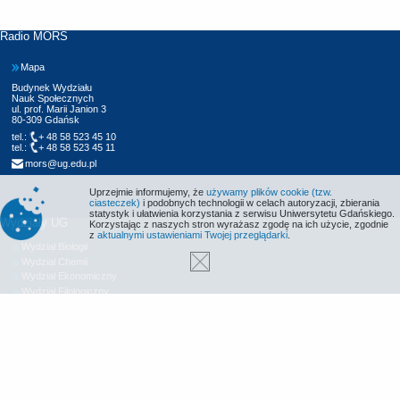
Radio MORS
Mapa
Budynek Wydziału
Nauk Społecznych
ul. prof. Marii Janion 3
80-309 Gdańsk
tel.:
+ 48 58 523 45 10
tel.:
+ 48 58 523 45 11
mors@ug.edu.pl
Uprzejmie informujemy, że
używamy plików cookie (tzw.
ciasteczek)
i podobnych technologii w celach autoryzacji, zbierania
statystyk i ułatwienia korzystania z serwisu Uniwersytetu Gdańskiego.
Wydziały UG
Korzystając z naszych stron wyrażasz zgodę na ich użycie, zgodnie
z
aktualnymi ustawieniami Twojej przeglądarki
.
Wydział Biologii
Wydział Chemii
Wydział Ekonomiczny
Wydział Filologiczny
Wydział Historyczny
Wydział Matematyki, Fizyki i Informatyki
Wydział Nauk Społecznych
Wydział Oceanografii i Geografii
Wydział Prawa i Administracji
Wydział Zarządzania
Międzyuczelniany Wydział Biotechnologii