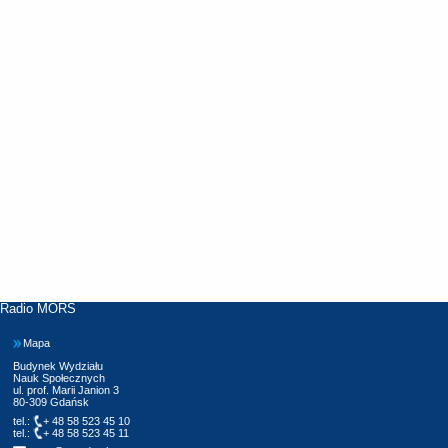
Radio MORS
Mapa
Budynek Wydziału
Nauk Społecznych
ul. prof. Marii Janion 3
80-309 Gdańsk
tel.:
+ 48 58 523 45 10
tel.:
+ 48 58 523 45 11