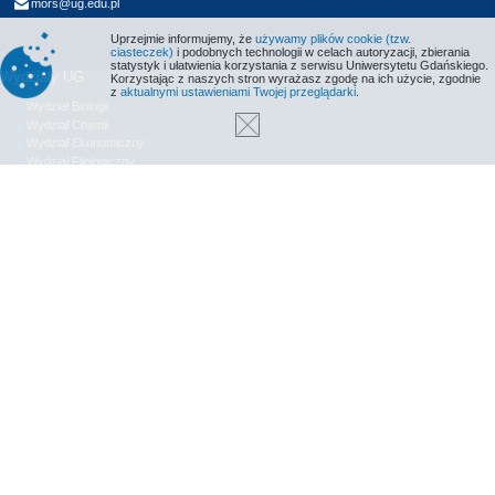
mors@ug.edu.pl
Uprzejmie informujemy, że
używamy plików cookie (tzw.
ciasteczek)
i podobnych technologii w celach autoryzacji, zbierania
statystyk i ułatwienia korzystania z serwisu Uniwersytetu Gdańskiego.
Wydziały UG
Korzystając z naszych stron wyrażasz zgodę na ich użycie, zgodnie
z
aktualnymi ustawieniami Twojej przeglądarki
.
Wydział Biologii
Wydział Chemii
Wydział Ekonomiczny
Wydział Filologiczny
Wydział Historyczny
Wydział Matematyki, Fizyki i Informatyki
Wydział Nauk Społecznych
Wydział Oceanografii i Geografii
Wydział Prawa i Administracji
Wydział Zarządzania
Międzyuczelniany Wydział Biotechnologii
Biblioteka UG
Centrum Języków Obcych
Centrum Wychowania Fizycznego i Sportu
Wydawnictwo UG
Biuro Karier UG
Deklaracja dostępności
Radio MORS
Informacje o stronie WWW
Identyfikacja wizualna