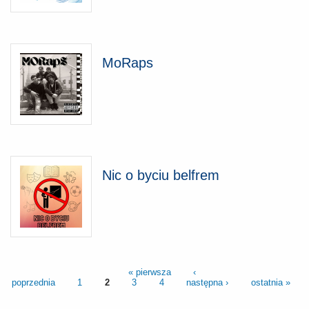
MoRaps
Nic o byciu belfrem
« pierwsza
‹
poprzednia
1
2
3
4
następna ›
ostatnia »