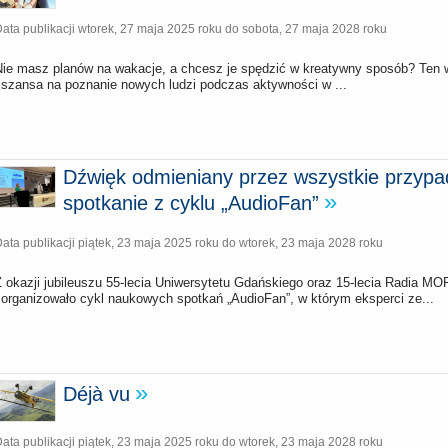
ata publikacji
wtorek, 27 maja 2025 roku
do
sobota, 27 maja 2028 roku
Nie masz planów na wakacje, a chcesz je spędzić w kreatywny sposób? Ten wol
i szansa na poznanie nowych ludzi podczas aktywności w ...
Dźwięk odmieniany przez wszystkie przypad
spotkanie z cyklu „AudioFan”
ata publikacji
piątek, 23 maja 2025 roku
do
wtorek, 23 maja 2028 roku
Z okazji jubileuszu 55-lecia Uniwersytetu Gdańskiego oraz 15-lecia Radia
zorganizowało cykl naukowych spotkań „AudioFan”, w którym eksperci ze...
Déjà vu
ata publikacji
piątek, 23 maja 2025 roku
do
wtorek, 23 maja 2028 roku