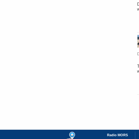
w
D
Radio MORS