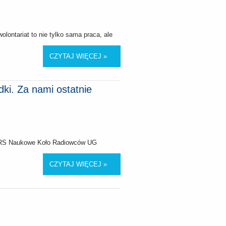
ontariat to nie tylko sama praca, ale
CZYTAJ WIĘCEJ »
ki. Za nami ostatnie
 MORS Naukowe Koło Radiowców UG
CZYTAJ WIĘCEJ »