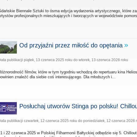
Gdańskie Biennale Sztuki to ósma edycja wydarzenia artystycznego, które zap
artystów profesjonalnych mieszkających i tworzących w województwie pomors
Od przyjaźni przez miłość do opętania
ata publikacji
piątek, 13 czerwca 2025 roku
do
wtorek, 13 czerwca 2028 roku
óżnorodność filmów, które w tym tygodniu wchodzą do repertuaru kina Helios
owinien znaleźć dla siebie coś interesującego. Dla młodszych i...
Posłuchaj utworów Stinga po polsku! Chillou
ata publikacji
czwartek, 12 czerwca 2025 roku
do
poniedziałek, 12 czerwca 2028 
1 i 22 czerwca 2025 w Polskiej Filharmonii Bałtyckiej odbędzie się 5. Chillou