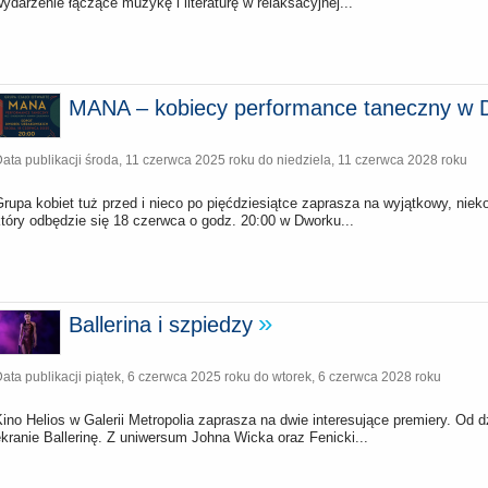
ydarzenie łączące muzykę i literaturę w relaksacyjnej...
MANA – kobiecy performance taneczny w 
ata publikacji
środa, 11 czerwca 2025 roku
do
niedziela, 11 czerwca 2028 roku
Grupa kobiet tuż przed i nieco po pięćdziesiątce zaprasza na wyjątkowy, n
który odbędzie się 18 czerwca o godz. 20:00 w Dworku...
Ballerina i szpiedzy
ata publikacji
piątek, 6 czerwca 2025 roku
do
wtorek, 6 czerwca 2028 roku
Kino Helios w Galerii Metropolia zaprasza na dwie interesujące premiery. Od
kranie Ballerinę. Z uniwersum Johna Wicka oraz Fenicki...