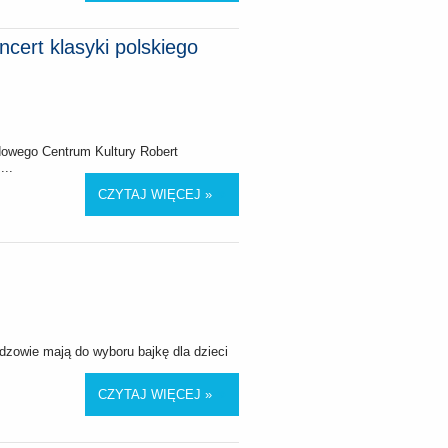
cert klasyki polskiego
odowego Centrum Kultury Robert
...
CZYTAJ WIĘCEJ »
idzowie mają do wyboru bajkę dla dzieci
CZYTAJ WIĘCEJ »