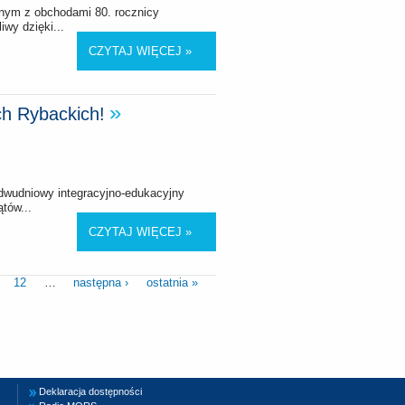
nym z obchodami 80. rocznicy
wy dzięki...
CZYTAJ WIĘCEJ »
h Rybackich!
dwudniowy integracyjno-edukacyjny
tów...
CZYTAJ WIĘCEJ »
12
…
następna ›
ostatnia »
Deklaracja dostępności