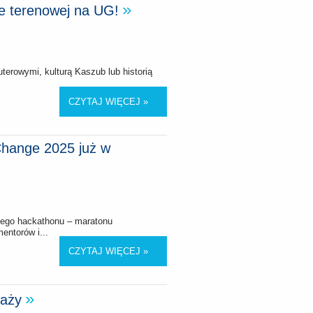
ze terenowej na UG!
terowymi, kulturą Kaszub lub historią
CZYTAJ WIĘCEJ »
Change 2025 już w
znego hackathonu – maratonu
entorów i...
CZYTAJ WIĘCEJ »
laży