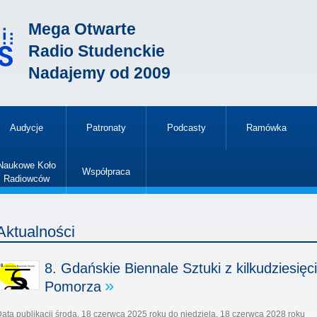
Mega Otwarte
Radio Studenckie
Nadajemy od 2009
Audycje
Patronaty
Podcasty
Ramówka
»
Naukowe Koło
Współpraca
Radiowców
»
Aktualności
8. Gdańskie Biennale Sztuki z kilkudziesię
Pomorza
ata publikacji
środa, 18 czerwca 2025 roku
do
niedziela, 18 czerwca 2028 roku