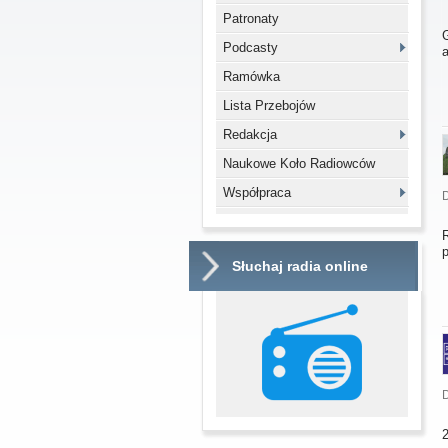
Patronaty
Podcasty
Ramówka
Lista Przebojów
Redakcja
Naukowe Koło Radiowców
Współpraca
D
R
p
Słuchaj radia online
D
2