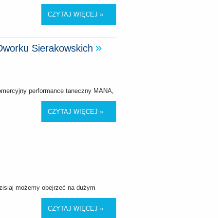
CZYTAJ WIĘCEJ »
Dworku Sierakowskich
iekomercyjny performance taneczny MANA,
CZYTAJ WIĘCEJ »
 dzisiaj możemy obejrzeć na dużym
CZYTAJ WIĘCEJ »