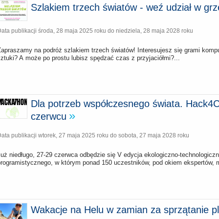
Szlakiem trzech światów - weź udział w gr
ata publikacji
środa, 28 maja 2025 roku
do
niedziela, 28 maja 2028 roku
Zapraszamy na podróż szlakiem trzech światów! Interesujesz się grami kompu
ztuki? A może po prostu lubisz spędzać czas z przyjaciółmi?...
Dla potrzeb współczesnego świata. Hack4
czerwcu
ata publikacji
wtorek, 27 maja 2025 roku
do
sobota, 27 maja 2028 roku
Już niedługo, 27-29 czerwca odbędzie się V edycja ekologiczno-technologic
programistycznego, w którym ponad 150 uczestników, pod okiem ekspertów, m
Wakacje na Helu w zamian za sprzątanie p