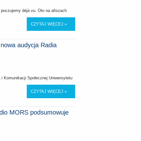
e poczujemy déjà vu. Oto na afiszach
CZYTAJ WIĘCEJ »
- nowa audycja Radia
 i Komunikacji Społecznej Uniwersytetu
CZYTAJ WIĘCEJ »
 Radio MORS podsumowuje