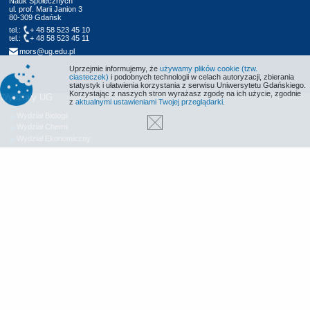
Nauk Społecznych
ul. prof. Marii Janion 3
80-309 Gdańsk
tel.:
+ 48 58 523 45 10
tel.:
+ 48 58 523 45 11
mors@ug.edu.pl
Uprzejmie informujemy, że
używamy plików cookie (tzw.
ciasteczek)
i podobnych technologii w celach autoryzacji, zbierania
statystyk i ułatwienia korzystania z serwisu Uniwersytetu Gdańskiego.
Korzystając z naszych stron wyrażasz zgodę na ich użycie, zgodnie
Wydziały UG
z
aktualnymi ustawieniami Twojej przeglądarki
.
Wydział Biologii
Wydział Chemii
Wydział Ekonomiczny
Wydział Filologiczny
Wydział Historyczny
Wydział Matematyki, Fizyki i Informatyki
Wydział Nauk Społecznych
Wydział Oceanografii i Geografii
Wydział Prawa i Administracji
Wydział Zarządzania
Międzyuczelniany Wydział Biotechnologii
Biblioteka UG
Centrum Języków Obcych
Centrum Wychowania Fizycznego i Sportu
Wydawnictwo UG
Biuro Karier UG
Deklaracja dostępności