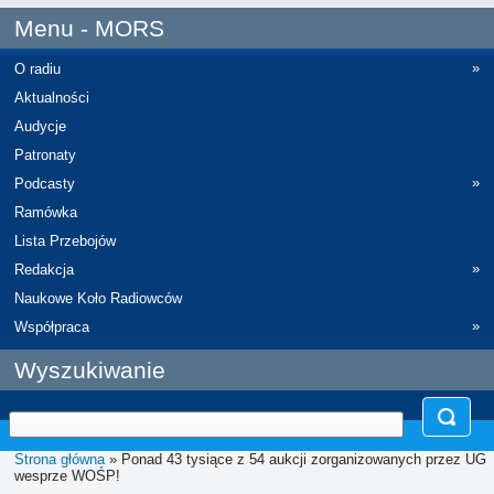
Menu - MORS
»
O radiu
Aktualności
Audycje
Patronaty
»
Podcasty
Ramówka
Lista Przebojów
»
Redakcja
Naukowe Koło Radiowców
»
Współpraca
Wyszukiwanie
Strona główna
» Ponad 43 tysiące z 54 aukcji zorganizowanych przez UG
wesprze WOŚP!