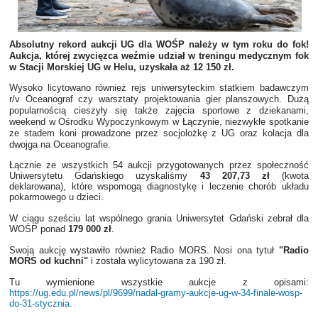
Absolutny rekord aukcji UG dla WOŚP należy w tym roku do fok!
Aukcja, której zwycięzca weźmie udział w treningu medycznym fok
w Stacji Morskiej UG w Helu, uzyskała aż 12 150 zł.
Wysoko licytowano również rejs uniwersyteckim statkiem badawczym
r/v Oceanograf czy warsztaty projektowania gier planszowych. Dużą
popularnością cieszyły się także zajęcia sportowe z dziekanami,
weekend w Ośrodku Wypoczynkowym w Łączynie, niezwykłe spotkanie
ze stadem koni prowadzone przez socjolożkę z UG oraz kolacja dla
dwojga na Oceanografie.
Łącznie ze wszystkich 54 aukcji przygotowanych przez społeczność
Uniwersytetu Gdańskiego uzyskaliśmy
43 207,73 zł
(kwota
deklarowana), które wspomogą diagnostykę i leczenie chorób układu
pokarmowego u dzieci.
W ciągu sześciu lat wspólnego grania Uniwersytet Gdański zebrał dla
WOŚP ponad
179 000 zł
.
Swoją aukcję wystawiło również Radio MORS. Nosi ona tytuł
"Radio
MORS od kuchni"
i została wylicytowana za 190 zł.
Tu wymienione wszystkie aukcje z opisami:
https://ug.edu.pl/news/pl/9699/nadal-gramy-aukcje-ug-w-34-finale-wosp-
do-31-stycznia
.