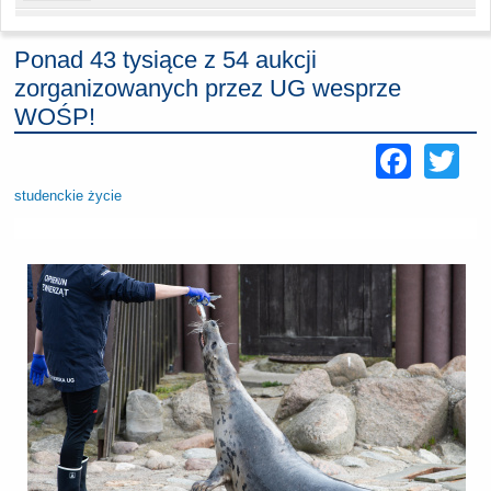
Ponad 43 tysiące z 54 aukcji
zorganizowanych przez UG wesprze
WOŚP!
Face
Tw
studenckie życie