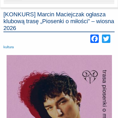
[KONKURS] Marcin Maciejczak ogłasza
klubową trasę „Piosenki o miłości” – wiosna
2026
Face
Tw
kultura