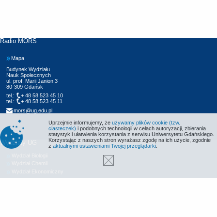
Radio MORS
Mapa
Budynek Wydziału
Nauk Społecznych
ul. prof. Marii Janion 3
80-309 Gdańsk
tel.:
+ 48 58 523 45 10
tel.:
+ 48 58 523 45 11
mors@ug.edu.pl
Uprzejmie informujemy, że
używamy plików cookie (tzw.
ciasteczek)
i podobnych technologii w celach autoryzacji, zbierania
statystyk i ułatwienia korzystania z serwisu Uniwersytetu Gdańskiego.
Korzystając z naszych stron wyrażasz zgodę na ich użycie, zgodnie
Wydziały UG
z
aktualnymi ustawieniami Twojej przeglądarki
.
Wydział Biologii
Wydział Chemii
Wydział Ekonomiczny
Wydział Filologiczny
Wydział Historyczny
Wydział Matematyki, Fizyki i Informatyki
Wydział Nauk Społecznych
Wydział Oceanografii i Geografii