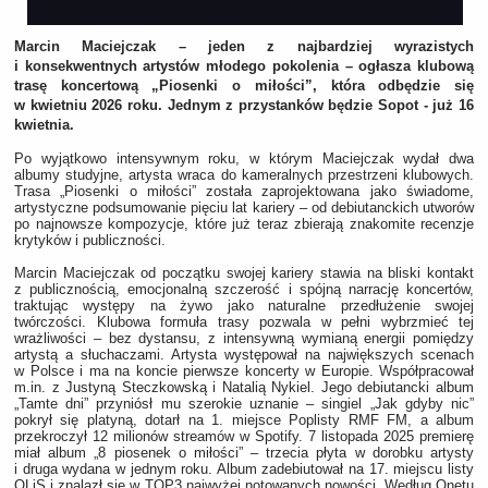
Marcin Maciejczak – jeden z najbardziej wyrazistych
i konsekwentnych artystów młodego pokolenia – ogłasza klubową
trasę koncertową „Piosenki o miłości”, która odbędzie się
w kwietniu 2026 roku. Jednym z przystanków będzie Sopot - już 16
kwietnia.
Po wyjątkowo intensywnym roku, w którym Maciejczak wydał dwa
albumy studyjne, artysta wraca do kameralnych przestrzeni klubowych.
Trasa „Piosenki o miłości” została zaprojektowana jako świadome,
artystyczne podsumowanie pięciu lat kariery – od debiutanckich utworów
po najnowsze kompozycje, które już teraz zbierają znakomite recenzje
krytyków i publiczności.
Marcin Maciejczak od początku swojej kariery stawia na bliski kontakt
z publicznością, emocjonalną szczerość i spójną narrację koncertów,
traktując występy na żywo jako naturalne przedłużenie swojej
twórczości. Klubowa formuła trasy pozwala w pełni wybrzmieć tej
wrażliwości – bez dystansu, z intensywną wymianą energii pomiędzy
artystą a słuchaczami. Artysta występował na największych scenach
w Polsce i ma na koncie pierwsze koncerty w Europie. Współpracował
m.in. z Justyną Steczkowską i Natalią Nykiel. Jego debiutancki album
„Tamte dni” przyniósł mu szerokie uznanie – singiel „Jak gdyby nic”
pokrył się platyną, dotarł na 1. miejsce Poplisty RMF FM, a album
przekroczył 12 milionów streamów w Spotify. 7 listopada 2025 premierę
miał album „8 piosenek o miłości” – trzecia płyta w dorobku artysty
i druga wydana w jednym roku. Album zadebiutował na 17. miejscu listy
OLiS i znalazł się w TOP3 najwyżej notowanych nowości. Według Onetu