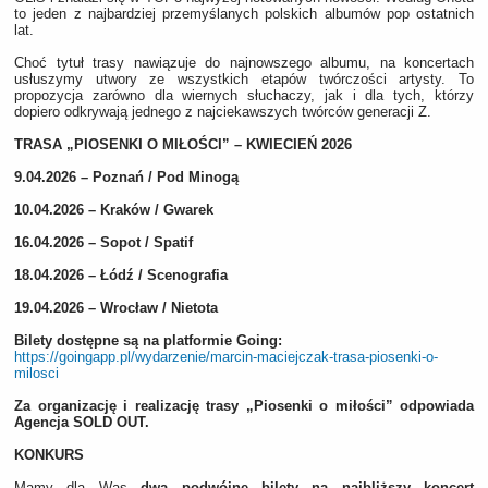
to jeden z najbardziej przemyślanych polskich albumów pop ostatnich
lat.
Choć tytuł trasy nawiązuje do najnowszego albumu, na koncertach
usłuszymy utwory ze wszystkich etapów twórczości artysty. To
propozycja zarówno dla wiernych słuchaczy, jak i dla tych, którzy
dopiero odkrywają jednego z najciekawszych twórców generacji Z.
TRASA „PIOSENKI O MIŁOŚCI” – KWIECIEŃ 2026
9.04.2026 – Poznań / Pod Minogą
10.04.2026 – Kraków / Gwarek
16.04.2026 – Sopot / Spatif
18.04.2026 – Łódź / Scenografia
19.04.2026 – Wrocław / Nietota
Bilety dostępne są na platformie Going:
https://goingapp.pl/wydarzenie/marcin-maciejczak-trasa-piosenki-o-
milosci
Za organizację i realizację trasy „Piosenki o miłości” odpowiada
Agencja SOLD OUT.
KONKURS
Mamy dla Was
dwa podwójne bilety na najbliższy koncert