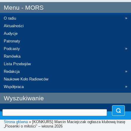
Menu - MORS
»
O radiu
Aktualności
Audycje
Patronaty
»
Podcasty
Ramówka
Lista Przebojów
»
Redakcja
Naukowe Koło Radiowców
»
Współpraca
Wyszukiwanie
Strona główna
» [KONKURS] Marcin Maciejczak ogłasza klubową trasę
„Piosenki o miłości” – wiosna 2026